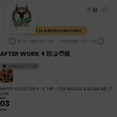
Zum
Inhalt
0
springen
THIS IS A REPEATING EVENT
29. OKTOBER 2025 17:00
5. NOVEMBER 2025 17:00
AFTER WORK 👩🏻‍🤝‍🧑🏼
17:00
(GMT+01:00)
HAPPY HOUR FÜR 4 - € 149.-- FÜR MADLN & BUAM AB 17
UHR
MO
03
NOV