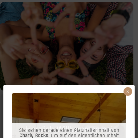
×
Event Details
HAPPY HOUR FÜR 4 – € 149.–
für Madln & Buam ab 17 UHR
Sie sehen gerade einen Platzhalterinhalt von
Charly Rocks
. Um auf den eigentlichen Inhalt