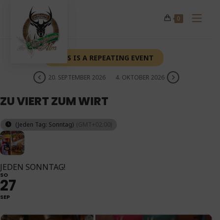
Zum
Inhalt
0
springen
THIS IS A REPEATING EVENT
20. SEPTEMBER 2026
4. OKTOBER 2026
ZU VIERT ZUM WIRT
(Jeden Tag: Sonntag)
(GMT+02:00)
JEDEN SONNTAG!
SO
27
SEP