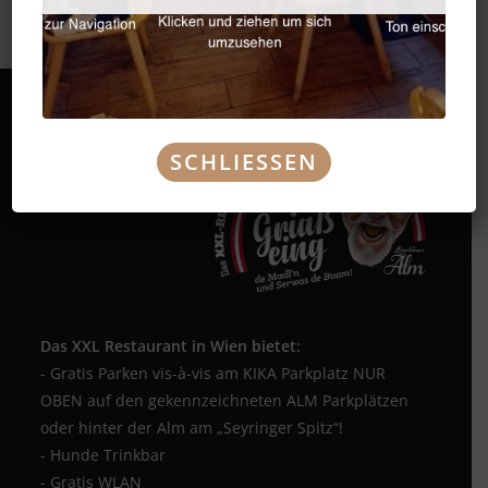
SCHLIESSEN
Das XXL Restaurant in Wien bietet:
- Gratis Parken vis-à-vis am KIKA Parkplatz NUR
OBEN auf den gekennzeichneten ALM Parkplätzen
oder hinter der Alm am „Seyringer Spitz“!
- Hunde Trinkbar
- Gratis WLAN