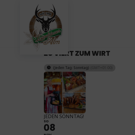
Zum
Inhalt
springen
THIS IS A REPEATING EVENT
1.
ZU VIERT ZUM WIRT
(Jeden Tag: Sonntag)
(GMT+01:00)
JEDEN SONNTAG!
SO
08
NOV