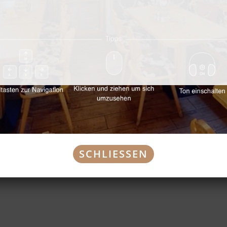
eckens“ oder unsere neue „Bergbauernplatte“ reicht locker für 4/5 
SCHLIESSEN
Wahl
lfrei usw.)