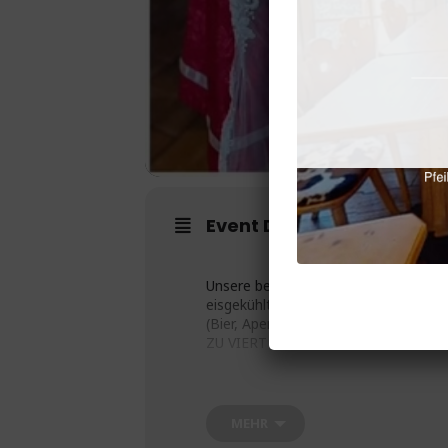
Event Details
Unsere berühmte „Mistgabel des Schr
eisgekühlter Getränke Tower deiner 
(Bier, Aperol, Hugo, Spritzwein, Alkoho
ZU VIERT ZUM WIRT“ !!!
nur 120,00€ statt regulär 156€
MEHR