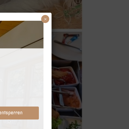
×
 entsperren