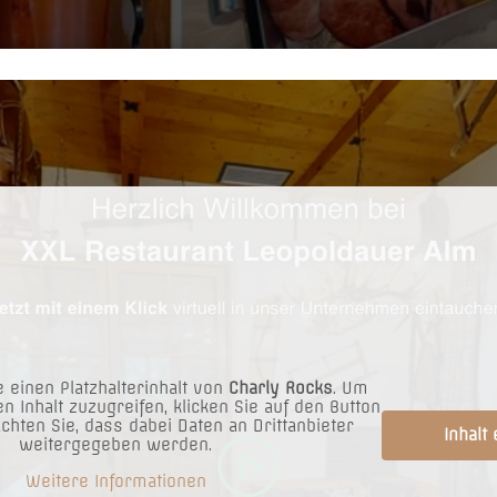
 einen Platzhalterinhalt von
Charly Rocks
. Um
en Inhalt zuzugreifen, klicken Sie auf den Button
achten Sie, dass dabei Daten an Drittanbieter
Inhalt
weitergegeben werden.
Weitere Informationen