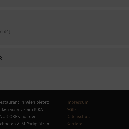
1:00)
R
estaurant in Wien bietet:
Impressum
arken vis-à-vis am KIKA
AGBs
 NUR OBEN auf den
Datenschutz
chneten ALM Parkplätzen
Karriere