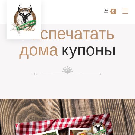
0
Распечатать
дома
купоны