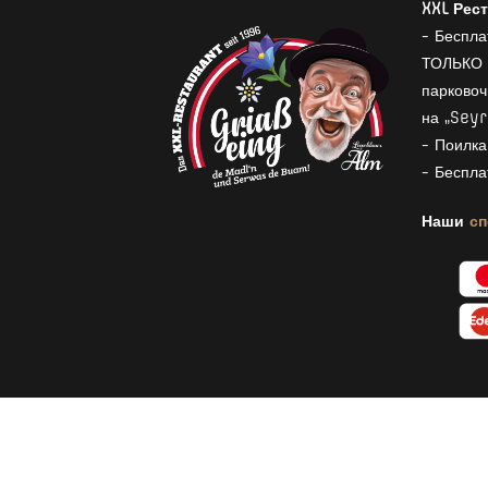
XXL Рест
- Беспла
ТОЛЬКО 
парковоч
на „Seyr
- Поилка
- Беспла
Наши
с