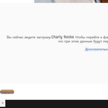
🎄
Вы сейчас видите заглушку.
Charly Rocks
Чтобы перейти к фак
что при этом данные будут п
ПР
Дополнитель
Предзакажи рож
закрыть
×