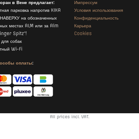
оран в Вене предлагает:
Импрессум
тная парковка напротив KIKA
Условия использования
НАВЕРХУ на обозначенных
Конфиденциальность
ных местах ALM или за Alm
Карьера
inger Spitz“!
Cookies
 для собак
тный Wi-Fi
пособы оплаты
:
All prices incl. VAT.