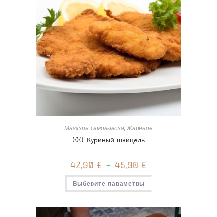
странице
товара.
Магазин самовывоза
,
Жареное
XXL Куриный шницель
42,90
€
–
45,90
€
Этот
Выберите параметры
товар
имеет
несколько
вариаций.
Опции