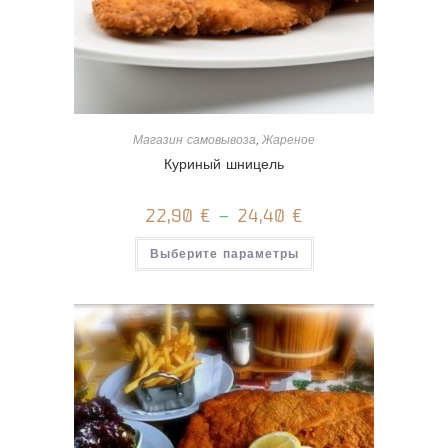
Магазин самовывоза
,
Жареное
Куриный шницель
22,90
€
–
24,40
€
Этот
Выберите параметры
товар
имеет
несколько
вариаций.
Опции
можно
выбрать
на
странице
товара.