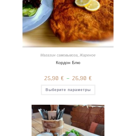
Магазин самовывоза
,
Жареное
Кордон Блю
25,90
€
–
26,90
€
Этот
Выберите параметры
товар
имеет
несколько
вариаций.
Опции
можно
выбрать
на
странице
товара.