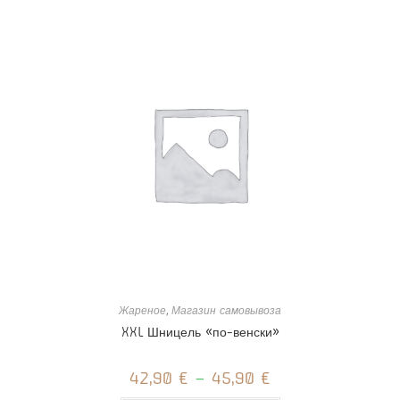
несколько
вариаций.
Опции
можно
выбрать
на
странице
товара.
Жареное
,
Магазин самовывоза
XXL Шницель «по-венски»
42,90
€
–
45,90
€