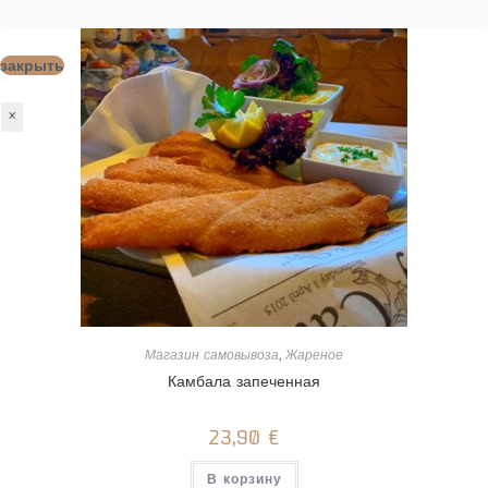
Опции
можно
выбрать
на
закрыть
странице
товара.
×
Магазин самовывоза
,
Жареное
Камбала запеченная
23,90
€
В корзину