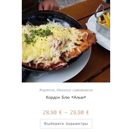
можно
выбрать
на
странице
товара.
Жареное
,
Магазин самовывоза
Кордон Блю «Альм»
28,90
€
–
29,90
€
Этот
Выберите параметры
товар
имеет