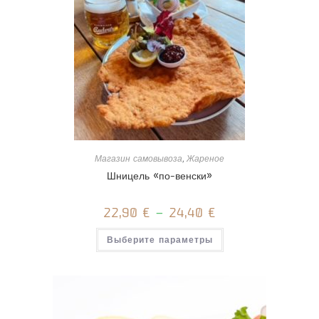
Магазин самовывоза
,
Жареное
Шницель «по-венски»
22,90
€
–
24,40
€
Этот
Выберите параметры
товар
имеет
несколько
вариаций.
Опции
можно
выбрать
на