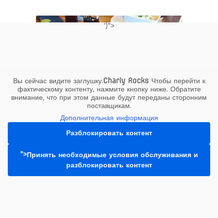
несколько
вариаций.
Опции
')">
можно
выбрать
на
странице
товара.
Вы сейчас видите заглушку.
Charly Rocks
Чтобы перейти к
фактическому контенту, нажмите кнопку ниже. Обратите
внимание, что при этом данные будут переданы сторонним
поставщикам.
Дополнительная информация
Разблокировать контент
Магазин самовывоза
,
Жареное
Кордон Блю «Гусарский»
">Принять необходимые условия обслуживания и
разблокировать контент
28,90
€
–
29,90
€
Этот
Выберите параметры
товар
имеет
несколько
вариаций.