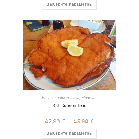
Этот
Выберите параметры
товар
имеет
несколько
вариаций.
Опции
можно
выбрать
на
странице
товара.
Магазин самовывоза
,
Жареное
XXL Кордон Блю
42,90
€
–
45,90
€
Этот
Выберите параметры
товар
имеет