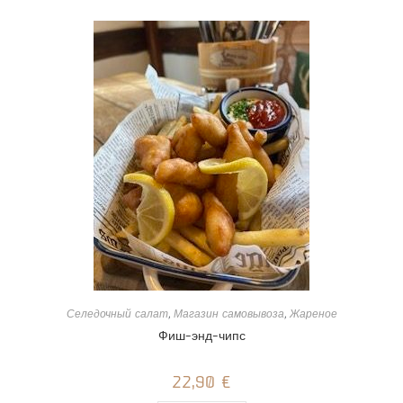
Селедочный салат
,
Магазин самовывоза
,
Жареное
Фиш-энд-чипс
22,90
€