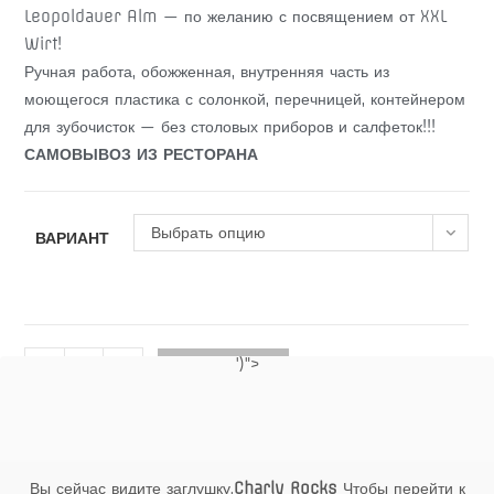
Leopoldauer Alm — по желанию с посвящением от XXL
Wirt!
Ручная работа, обожженная, внутренняя часть из
моющегося пластика с солонкой, перечницей, контейнером
для зубочисток — без столовых приборов и салфеток!!!
САМОВЫВОЗ ИЗ РЕСТОРАНА
Выбрать опцию
ВАРИАНТ
Количество
')">
-
+
В КОРЗИНУ
товара
Корзина
для
столовых
Вы сейчас видите заглушку.
Charly Rocks
Чтобы перейти к