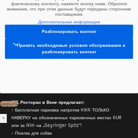
приборов
фактическому контенту, нажмите кнопку ниже. Обратите
Leopoldauer
внимание, что при этом данные будут переданы сторонним
поставщикам.
Alm
Дополнительная информация
Разблокировать контент
">Принять необходимые условия обслуживания и
разблокировать контент
XXL Ресторан в Вене предлагает:
закрыть
- Бесплатная парковка напротив KIKA ТОЛЬКО
НАВЕРХУ на обозначенных парковочных местах ALM
×
или за Alm на „Seyringer Spitz“!
- Поилка для собак