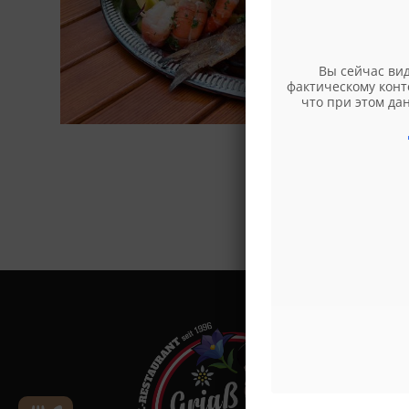
Вы сейчас вид
фактическому конт
что при этом да
XXL Рест
- Беспла
ТОЛЬКО Н
парковоч
на „Seyrin