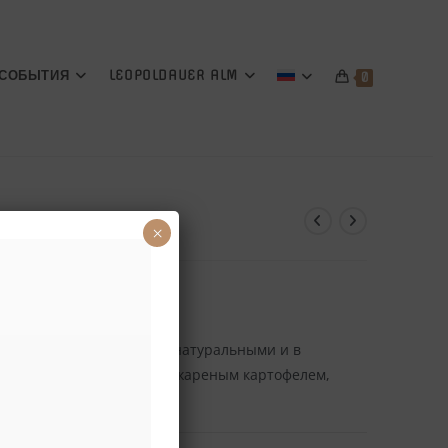
СОБЫТИЯ
LEOPOLDAUER ALM
0
персоны
×
€
выми креветками, скампи натуральными и в
едиземноморским рисом, жареным картофелем,