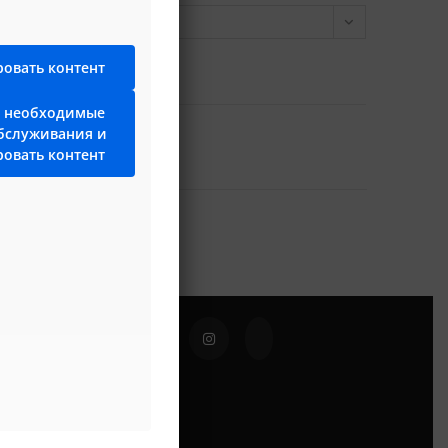
ию
овать контент
ь необходимые
бслуживания и
овать контент