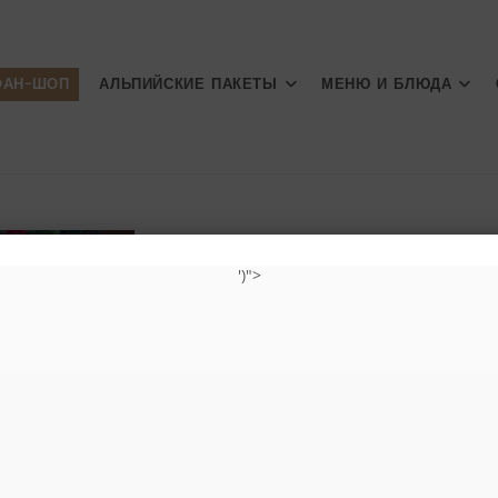
ФАН-ШОП
АЛЬПИЙСКИЕ ПАКЕТЫ
МЕНЮ И БЛЮДА
Рыбное ассорти на 2–3 
')">
🔍
84,00
€
–
89,00
с 600 г свежей дорады на гриле, тигро
хрустящей панировке, кальмарами, ср
салатом и соусами (A,B,C,D,E,G,L,M)