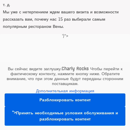
т. д.
Мы уже с нетерпением ждем вашего визита и возможности
рассказать вам, почему нас 15 раз выбирали самым
популярным рестораном Вены.
')">
«На Oim нет греха», но огромные порции в отличном качестве,
красиво оформленная обстановка и высоко мотивированная
команда обслуживания!
Всего наилучшего, твой XXL Wirt
Вы сейчас видите заглушку.
Charly Rocks
Чтобы перейти к
фактическому контенту, нажмите кнопку ниже. Обратите
внимание, что при этом данные будут переданы сторонним
поставщикам.
Дополнительная информация
Разблокировать контент
">Принять необходимые условия обслуживания и
разблокировать контент