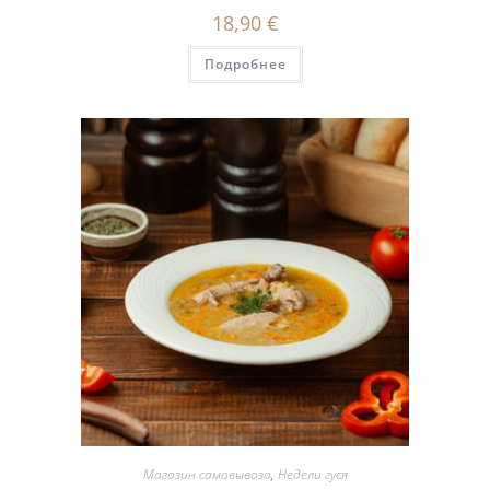
18,90
€
Подробнее
Магазин самовывоза
,
Недели гуся