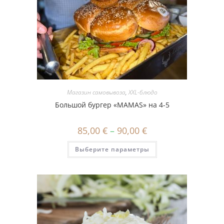
Магазин самовывоза
,
XXL-блюдо
Большой бургер «MAMAS» на 4-5
85,00
€
–
90,00
€
Этот
Выберите параметры
товар
имеет
несколько
вариаций.
Опции
можно
выбрать
на
странице
товара.