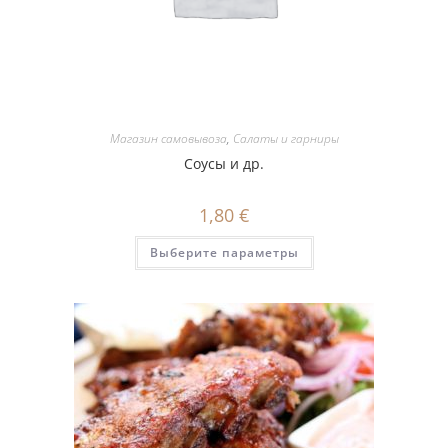
Магазин самовывоза
,
Салаты и гарниры
Соусы и др.
1,80
€
Этот
Выберите параметры
товар
имеет
несколько
вариаций.
Опции
можно
выбрать
на
странице
товара.