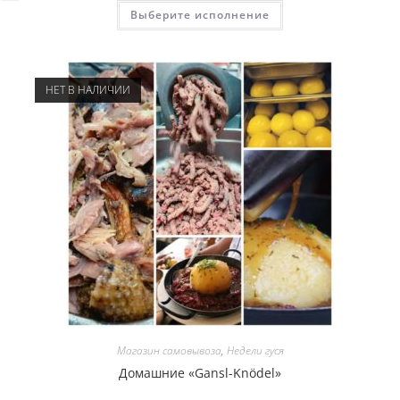
Этот
Выберите исполнение
товар
имеет
несколько
вариаций.
Опции
можно
НЕТ В НАЛИЧИИ
выбрать
на
странице
товара.
Магазин самовывоза
,
Недели гуся
Домашние «Gansl-Knödel»