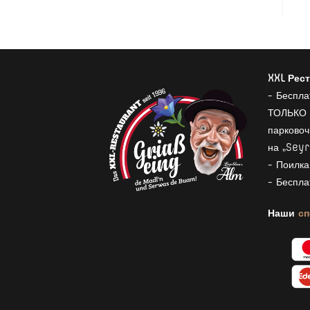
XXL Рест
- Беспла
ТОЛЬКО 
парковоч
на „Seyr
- Поилка
- Беспла
Наши
с