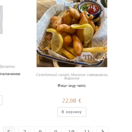
Десерты
палачинки
Селедочный салат
,
Магазин самовывоза
,
Жареное
Фиш-энд-чипс
22,90
€
В корзину