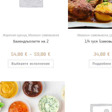
Жареная курица
,
Магазин самовывоза
Магазин самовывоза
,
Ц
Бахендльплатте на 2
1/4 гуся (самов
54,00
€
–
59,00
€
34,00
€
Этот
Выберите исполнение
Подробнее
товар
имеет
несколько
вариаций.
Опции
можно
выбрать
на
странице
товара.