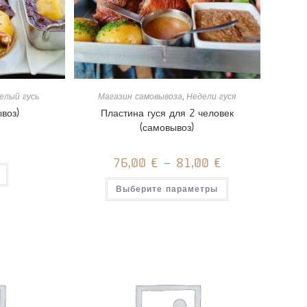
елый гусь
Магазин самовывоза
,
Недели гуся
ывоз)
Пластина гуся для 2 человек
(самовывоз)
76,00
€
–
81,00
€
Этот
Выберите параметры
товар
имеет
несколько
вариаций.
Опции
можно
выбрать
на
странице
товара.