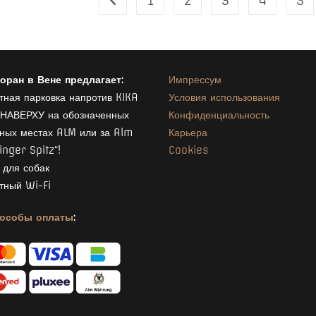
1
2
3
4
5
оран в Вене предлагает:
Импрессум
тная парковка напротив KIKA
Условия использования
НАВЕРХУ на обозначенных
Конфиденциальность
ных местах ALM или за Alm
Карьера
inger Spitz“!
Cookies
 для собак
тный Wi-Fi
пособы оплаты
: