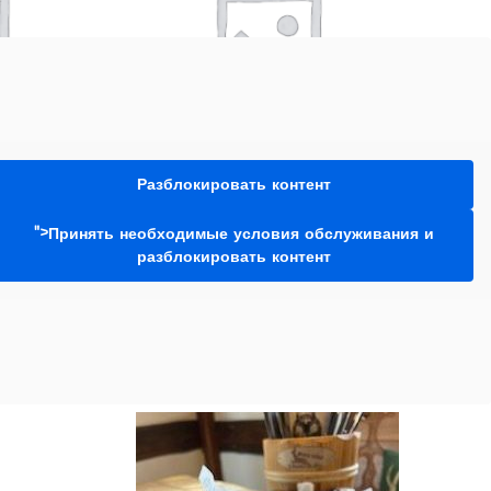
Разблокировать контент
мовывоза
Магазин самовывоза
,
Десерты
">Принять необходимые условия обслуживания и
Люблю тебя
Абрикосовые палачинки
разблокировать контент
7,90
€
В корзину