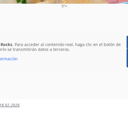
')">
 Rocks
. Para acceder al contenido real, haga clic en el botón de
SALADILLA DE SARDINAS🐟 
rlo se transmitirán datos a terceros.
02.2026 de 11:00 a 21:00 H
formación
 el Miércoles de Ceniza, queridos clientes! Hemos preparado las si
sotros en nuestra carta de ensaladilla de sardinas, ¡en el local o pa
18.02.2026