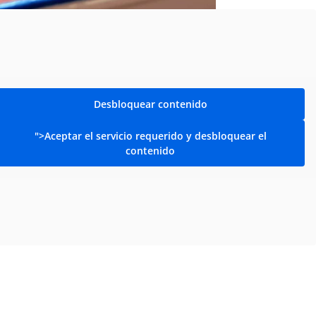
Desbloquear contenido
el MI
">Aceptar el servicio requerido y desbloquear el
ORAS
contenido
guientes
ra llevar!