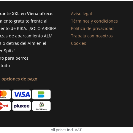
urante XXL en Viena ofrece:
Aviso legal
iento gratuito frente al
Términos y condiciones
ento de KIKA, ¡SOLO ARRIBA
Política de privacidad
lazas de aparcamiento ALM
Trabaja con nosotros
 o detrás del Alm en el
Cookies
r Spitz"!
ro para perros
atuito
s
opciones de pago
:
All prices incl. VAT.