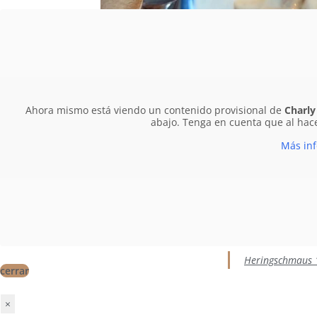
Ahora mismo está viendo un contenido provisional de
Charly
🐟EN
abajo. Tenga en cuenta que al hace
18.
Más in
¡Venid a vernos
delicias para vo
Heringschmaus 
cerrar
×