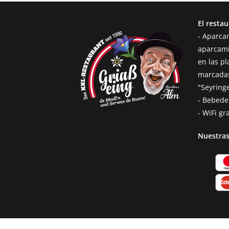
El resta
- Aparcam
aparcami
en las p
marcadas
"Seyringe
- Bebede
- WiFi gr
Nuestra