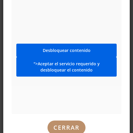
Desbloquear contenido
¡La nueva canción de Leopoldauer Alm
">Aceptar el servicio requerido y
para la celebración del 30 aniversario!
desbloquear el contenido
¡Escúchala ahora!
30 Jahre XXL Leopoldauer Alm
00:00
CERRAR