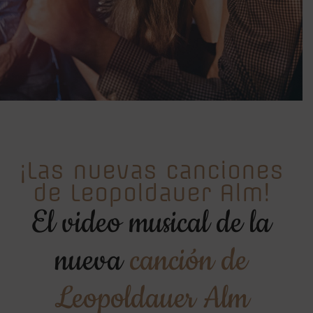
¡Las nuevas canciones
de Leopoldauer Alm!
El video musical de la
nueva
canción de
Leopoldauer Alm