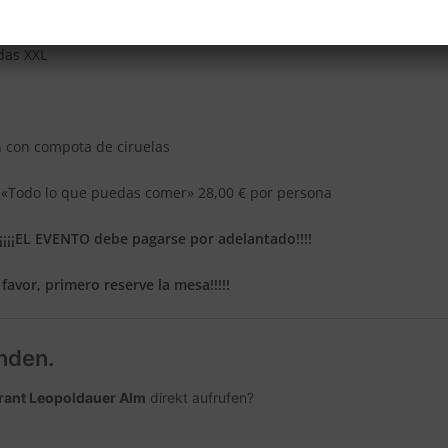
das XXL
 con compota de ciruelas
 «Todo lo que puedas comer» 28,00 € por persona
¡¡¡¡EL EVENTO debe pagarse por adelantado!!!!
 favor, primero reserve la mesa!!!!!