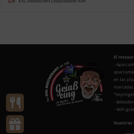
El restau
- Aparcami
aparcamie
en las pl
marcadas 
"Seyringer
- Bebeder
- WiFi gra
Nuestras