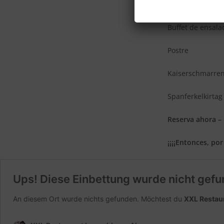
Panecillos Jour
Buffet de ensala
Postre
Kaiserschmarren
Spanferkelkirtag
Reserva ahora – 
¡¡¡¡Entonces, por