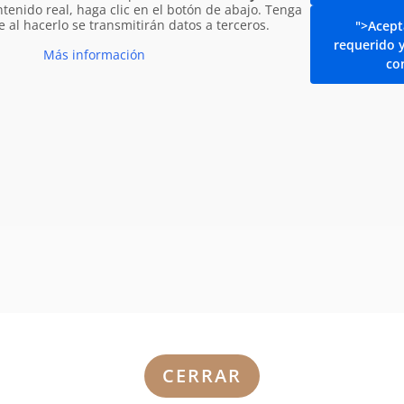
ntenido real, haga clic en el botón de abajo. Tenga
 al hacerlo se transmitirán datos a terceros.
">Acepta
o relleno con relleno de albóndigas de pan
requerido 
Más información
co
hicharrones
CERRAR