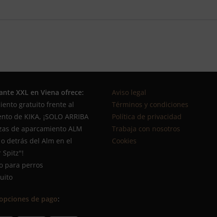
rante XXL en Viena ofrece:
Aviso legal
ento gratuito frente al
Términos y condiciones
nto de KIKA, ¡SOLO ARRIBA
Política de privacidad
azas de aparcamiento ALM
Trabaja con nosotros
o detrás del Alm en el
Cookies
 Spitz"!
o para perros
tuito
opciones de pago
: