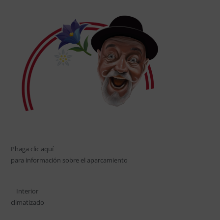
pueden
elegir
en
la
página
de
producto
P
haga clic aquí
para información sobre el aparcamiento
Interior
climatizado