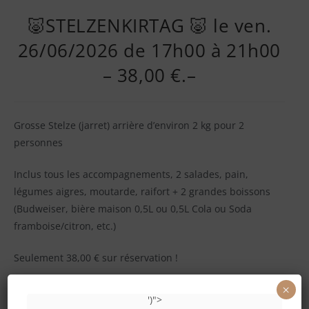
🐷STELZENKIRTAG 🐷 le ven.
26/06/2026 de 17h00 à 21h00
– 38,00 €.–
Grosse Stelze (jarret) arrière d’environ 2 kg pour 2
personnes
Inclus tous les accompagnements, 2 salades, pain,
légumes aigres, moutarde, raifort + 2 grandes boissons
(Budweiser, bière maison 0,5L ou 0,5L Cola ou Soda
framboise/citron, etc.)
Seulement 38,00 € sur réservation !
×
AUSSI À EMPORTER
(avec canette de Cola ou bière
')">
Ottakringer 0,5l)