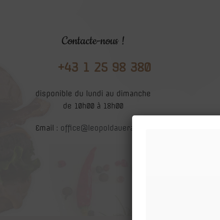
Contacte-nous !
+43 1 25 98 380
disponible du lundi au dimanche
de 10h00 à 18h00
Email :
office@leopoldaueralm.at