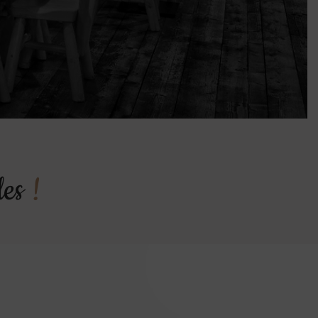
les
!