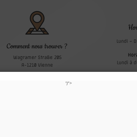
Hor
Lundi – 
Comment nous trouver ?
Hora
Wagramer Straße 205
Lundi à 
A-1210 Vienne
(derni
')">
GOOGLE MAPS