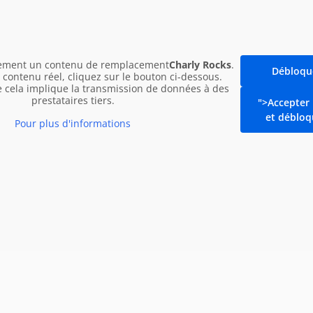
Itinéraire
lement un contenu de remplacement
Charly Rocks
.
Débloqu
onnement>>>
contenu réel, cliquez sur le bouton ci-dessous.
e cela implique la transmission de données à des
prestataires tiers.
">Accepter 
et débloq
e
Pour plus d'informations