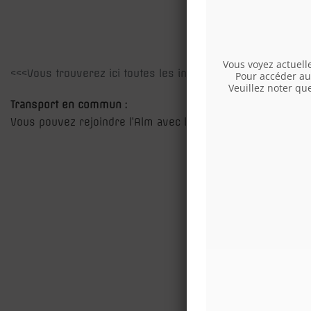
Vous voyez actuel
<<<Vous trouverez ici toutes les informations sur le stati
Pour accéder au 
Veuillez noter qu
Transport en commun :
Vous pouvez rejoindre l’Alm avec la
U1 – Aderklaaer Straß