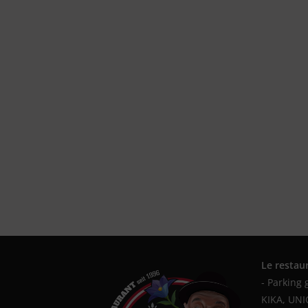
Le restau
- Parking 
KIKA, UN