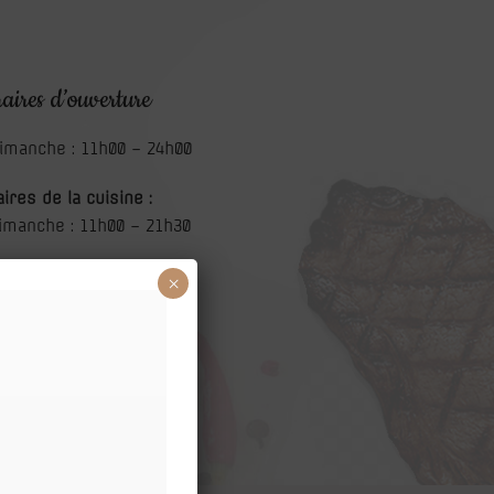
aires d’ouverture
Dimanche : 11h00 – 24h00
ires de la cuisine :
dimanche : 11h00 – 21h30
ère commande à 21h15)
×