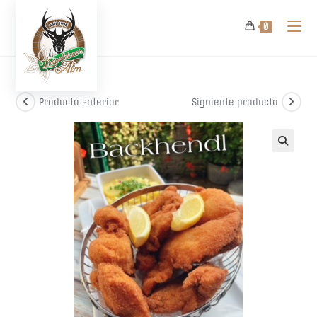
Ir
al
0
contenido
Producto anterior
Siguiente producto
🔍