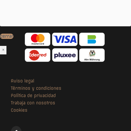
- Bebedero para perros
- WiFi gratuito
Nuestras
opciones de pago
:
cerrar
×
Aviso legal
Términos y condiciones
Política de privacidad
Trabaja con nosotros
Cookies