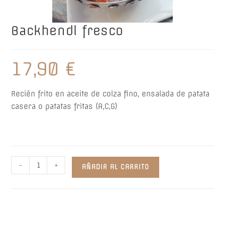
Backhendl fresco
17,90
€
Recién frito en aceite de colza fino, ensalada de patata
casera o patatas fritas (A,C,G)
Backhendl
-
+
AÑADIR AL CARRITO
fresco
cantidad