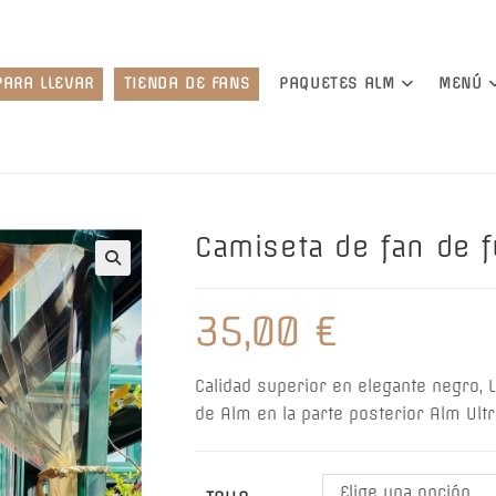
PARA LLEVAR
TIENDA DE FANS
PAQUETES ALM
MENÚ
Camiseta de fan de f
🔍
35,00
€
Calidad superior en elegante negro, 
de Alm en la parte posterior Alm Ult
Elige una opción