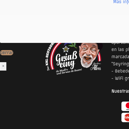
Más in
El resta
- Aparca
aparcami
en las 
cerrar
marcada
"Seyring
×
- Bebed
- WiFi g
Nuestr