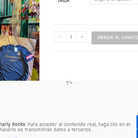
TALLA
Camiseta
-
+
AÑADIR AL CARRIT
de
fan
de
fútbol
de
Leopoldauer
')">
Alm
cantidad
harly Rocks
. Para acceder al contenido real, haga clic en el
hacerlo se transmitirán datos a terceros.