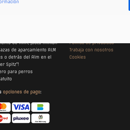
formación
urante XXL en Viena ofrece:
Aviso legal
miento gratuito frente al
Términos y condiciones
ento de KIKA, ¡SOLO ARRIBA
Política de privacidad
plazas de aparcamiento ALM
Trabaja con nosotros
s o detrás del Alm en el
Cookies
er Spitz"!
ero para perros
ratuito
as
opciones de pago
: