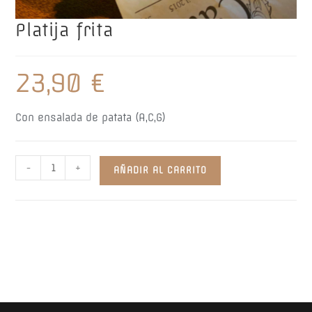
Platija frita
23,90
€
Con ensalada de patata (A,C,G)
Platija
-
+
AÑADIR AL CARRITO
frita
cantidad