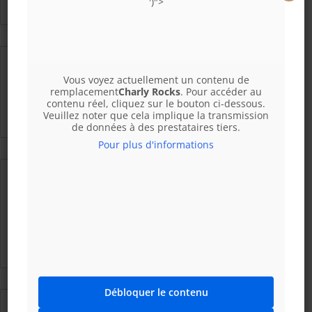
More Details
')">
Plongeur/euse
Vous voyez actuellement un contenu de
remplacement
Charly Rocks
. Pour accéder au
Temps plein
contenu réel, cliquez sur le bouton ci-dessous.
More Details
Veuillez noter que cela implique la transmission
de données à des prestataires tiers.
Pour plus d'informations
Réceptionniste (h/f/x)
Réceptionniste
Temps plein
More Details
Débloquer le contenu