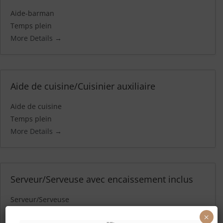
Aide-barman
Temps plein
More Details
Aide de cuisine/Cuisinier auxiliaire
Aide de cuisine
Temps plein
More Details
Serveur/Serveuse avec encaissement inclus
Serveur/Serveuse
Temps plein
×