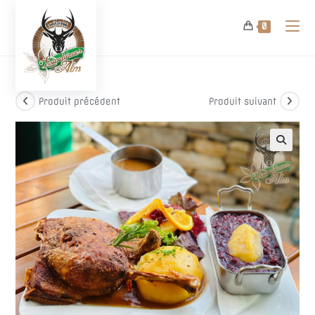
Skip
to
0
content
Produit précédent
Produit suivant
🔍