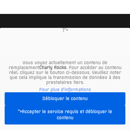
')">
Vous voyez actuellement un contenu de
remplacement
Charly Rocks
. Pour accéder au contenu
réel, cliquez sur le bouton ci-dessous. Veuillez noter
que cela implique la transmission de données à des
prestataires tiers.
Le restaurant XXL à Vienne offre :
Pour plus d'informations
- Parking gratuit en face, sur le parking KIKA,
Débloquer le contenu
UNIQUEMENT EN HAUT sur les places de parking
ALM signalées ou derrière l'Alm au « Seyringer
">Accepter le service requis et débloquer le
Spitz » !
contenu
- Abreuvoir pour chiens