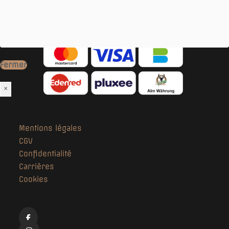
- Wifi gratuit
Nos
moyens de paiement
:
Fermer
×
Mentions légales
CGV
Confidentialité
Carrières
Cookies