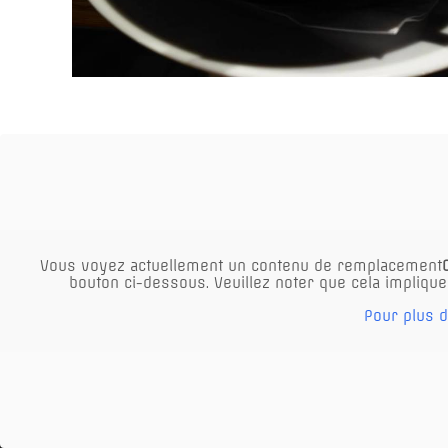
Le resta
- Parkin
Vous voyez actuellement un contenu de remplacement
parking
bouton ci-dessous. Veuillez noter que cela implique
sur les 
Pour plus d
signalée
Seyringe
- Abreu
- Wifi gr