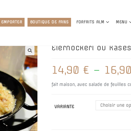
À EMPORTER
BOUTIQUE DE FANS
FORFAITS ALM
MENU
Eiernockerl ou Käses
🔍
14,90
€
–
16,9
fait maison, avec salade de feuilles co
Choisir une op
VARIANTE