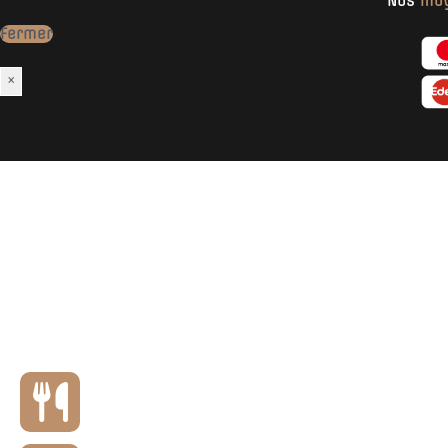
Nos
moy
Fermer
×