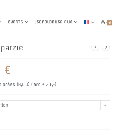
EVENTS
LEOPOLDAUER ALM
0
pätzle
0
€
lorées (A,C,G) (lard + 2 €,-)
tion