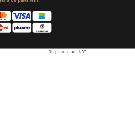
ens de paiement
:
All prices incl. VAT.