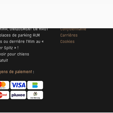
urant XXL à Vienne offre :
Mentions légales
g gratuit en face, sur le
CGV
 KIKA, UNIQUEMENT EN HAUT
Confidentialité
places de parking ALM
Carrières
s ou derrière l'Alm au «
Cookies
r Spitz » !
voir pour chiens
atuit
ens de paiement
: