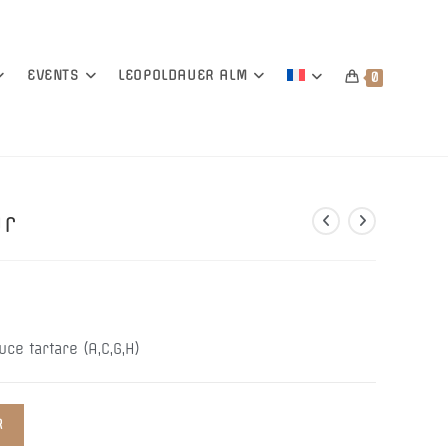
EVENTS
LEOPOLDAUER ALM
0
ur
uce tartare (A,C,G,H)
R