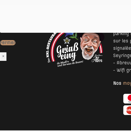
Le resta
- Parkin
parking
sur les 
Fermer
signalée
Seyringe
×
- Abreu
- Wifi gr
Nos
moy