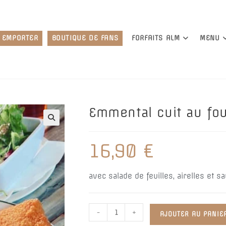
À EMPORTER
BOUTIQUE DE FANS
FORFAITS ALM
MENU
Emmental cuit au fo
🔍
16,90
€
avec salade de feuilles, airelles et sa
quantité
-
+
AJOUTER AU PANIE
de