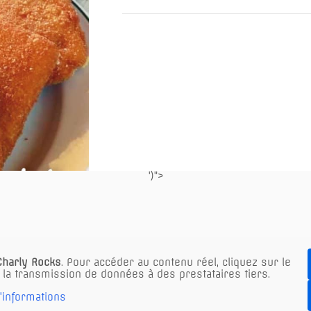
Emmental
cuit
au
four
')">
Charly Rocks
. Pour accéder au contenu réel, cliquez sur le
 la transmission de données à des prestataires tiers.
'informations