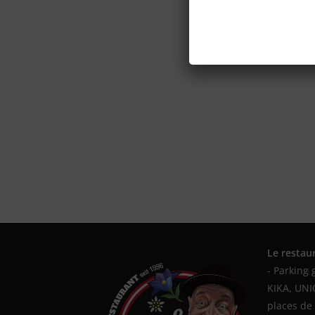
Le restau
- Parking 
KIKA, UN
places de