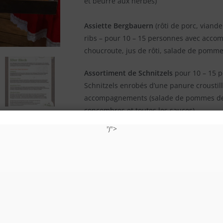
et beurre aux herbes)
Assiette Bergbauern
(rôti de porc, viande
ribs – pour 10 – 15 personnes avec acco
choucroute, jus de rôti, salade de pomme
Assortiment de Schnitzels
pour 10 – 15 p
Schnitzels enrobés d’une panure croustill
accompagnements (salade de pommes de te
concombres et toutes les sauces).
')">
Assortiment de Schnitzels « Poulet »
pou
« POULET ». Schnitzels de poulet et cordo
poulet enrobés d’une panure croustillante
accompagnements (salade de pommes de te
concombres et toutes les sauces).
Assiette de cochon de lait
pour 10 – 15 p
schnitzel, spare ribs, avec tous les acc