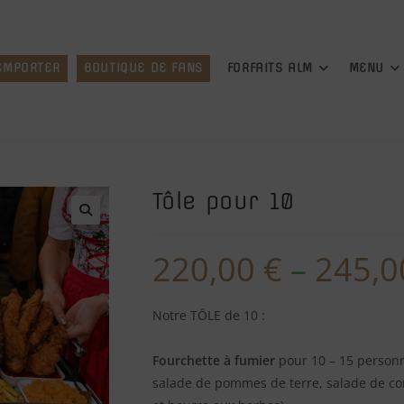
 EMPORTER
BOUTIQUE DE FANS
FORFAITS ALM
MENU
Tôle pour 10
🔍
220,00
€
–
245,
Notre TÔLE de 10 :
Fourchette à fumier
pour 10 – 15 personn
salade de pommes de terre, salade de co