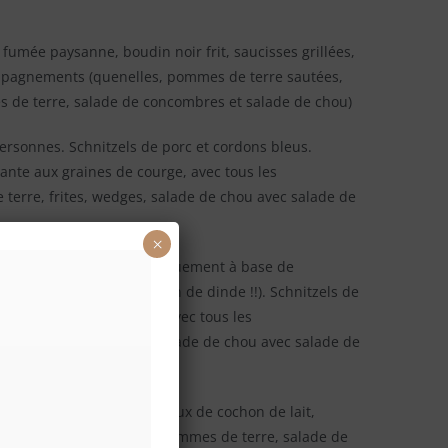
 fumée paysanne, boudin noir frit, saucisses grillées,
mpagnements (quenelles, pommes de terre sautées,
s de terre, salade de concombres et salade de chou)
ersonnes. Schnitzels de porc et cordons bleus.
ante aux graines de courge, avec tous les
rre, frites, wedges, salade de chou avec salade de
×
r 10 – 15 personnes, uniquement à base de
ns bleus de poulet (jambon de dinde !!). Schnitzels de
 aux graines de courge, avec tous les
rre, frites, wedges), salade de chou avec salade de
ersonnes avec des morceaux de cochon de lait,
ompagnements (salade de pommes de terre, salade de