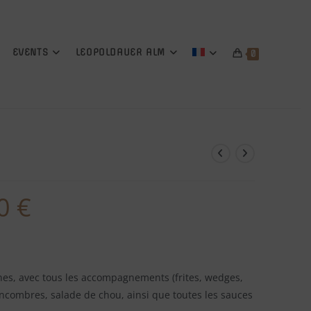
EVENTS
LEOPOLDAUER ALM
0
00
€
es, avec tous les accompagnements (frites, wedges,
ncombres, salade de chou, ainsi que toutes les sauces