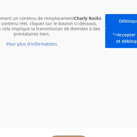
Pommes
de
lement un contenu de remplacement
Charly Rocks
.
terre
Débloqu
contenu réel, cliquez sur le bouton ci-dessous.
sautées
e cela implique la transmission de données à des
prestataires tiers.
">Accepter 
et débloq
Pour plus d'informations
rant XXL à Vienne offre :
Mentions légales
gratuit en face, sur le parking
CGV
IQUEMENT EN HAUT sur les
Confidentialité
 parking ALM signalées ou
Carrières
'Alm au « Seyringer Spitz » !
Cookies
ir pour chiens