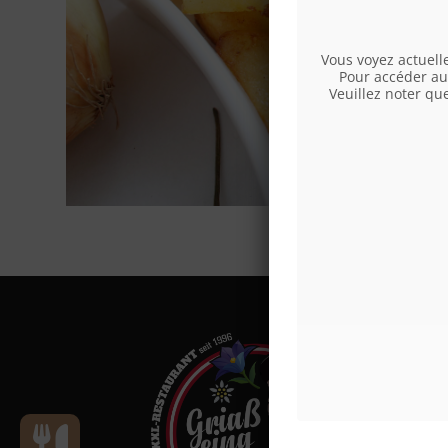
Vous voyez actuel
Pour accéder au 
Veuillez noter qu
Le restau
- Parking 
KIKA, UN
places de
derrière l
- Abreuvo