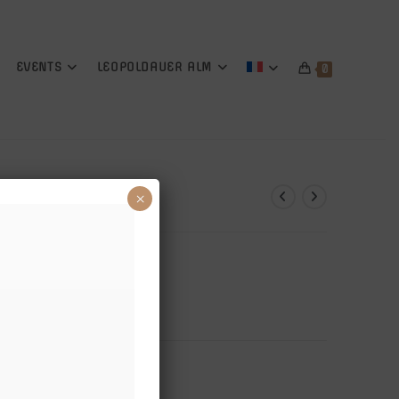
EVENTS
LEOPOLDAUER ALM
0
tées
×