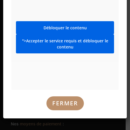
Débloquer le contenu
">Accepter le service requis et débloquer le
contenu
Le restaurant XXL à Vienne offre :
- Parking gratuit en face, sur le parking KIKA,
UNIQUEMENT EN HAUT sur les places de parking
ALM signalées ou derrière l'Alm au « Seyringer Spitz
» !
FERMER
- Abreuvoir pour chiens
- Wifi gratuit
Nos
moyens de paiement
: