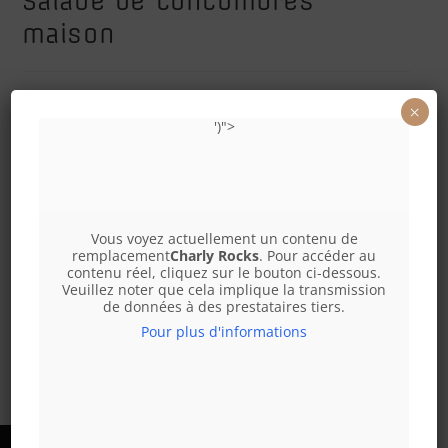
Salade de concombres
maison
4,90
€
×
')">
Salade de concombres maison (G)
quantité
-
+
AJOUTER AU PANIER
Vous voyez actuellement un contenu de
de
remplacement
Charly Rocks
. Pour accéder au
contenu réel, cliquez sur le bouton ci-dessous.
Salade
Veuillez noter que cela implique la transmission
de
de données à des prestataires tiers.
concombres
Pour plus d'informations
maison