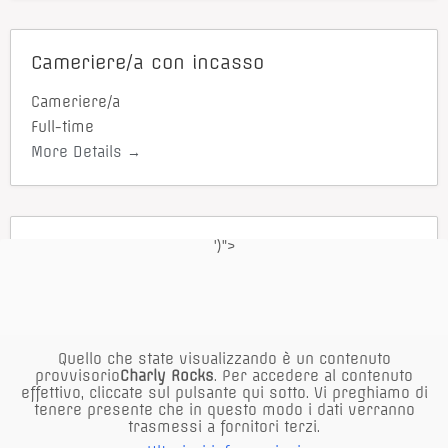
Cameriere/a con incasso
Cameriere/a
Full-time
More Details
')">
Lavapiatti
Full-time
More Details
Quello che state visualizzando è un contenuto
provvisorio
Charly Rocks
. Per accedere al contenuto
effettivo, cliccate sul pulsante qui sotto. Vi preghiamo di
Receptionist
tenere presente che in questo modo i dati verranno
trasmessi a fornitori terzi.