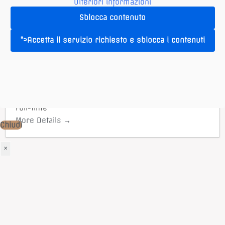
Receptionist
Ulteriori informazioni
Full-time
Sblocca contenuto
More Details
">Accetta il servizio richiesto e sblocca i contenuti
Cuoco/a
Cuoco/a
Full-time
More Details
Chiudi
×