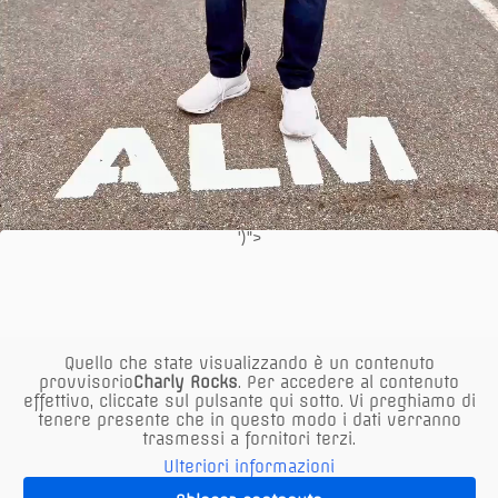
')">
CARI OSPITI!
Quello che state visualizzando è un contenuto
provvisorio
Charly Rocks
. Per accedere al contenuto
effettivo, cliccate sul pulsante qui sotto. Vi preghiamo di
Informazioni importanti sul parcheggio!
tenere presente che in questo modo i dati verranno
trasmessi a fornitori terzi.
Parcheggio gratuito di fronte al parcheggio KIKA SOLO
Ulteriori informazioni
SOPRA nei parcheggi ALM contrassegnati
o dietro l’Alm al