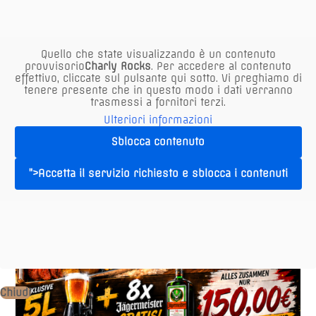
Al
05.07.2026
Quello che state visualizzando è un contenuto
provvisorio
Charly Rocks
. Per accedere al contenuto
effettivo, cliccate sul pulsante qui sotto. Vi preghiamo di
tenere presente che in questo modo i dati verranno
trasmessi a fornitori terzi.
Ulteriori informazioni
Sblocca contenuto
">Accetta il servizio richiesto e sblocca i contenuti
Chiudi