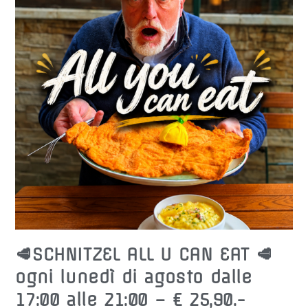
Pagamento
Anticipato
Sul
Nostro
Sito
Web)
Dalle
17:00
Alle
21:00
–
28,00
€
A
PERSONA
🥩SCHNITZEL ALL U CAN EAT 🥩
ogni lunedì di agosto dalle
17:00 alle 21:00 – € 25,90.-