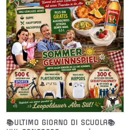
–
38,00
€
📚ULTIMO GIORNO DI SCUOLA📚