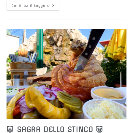
🍔“Big
Continua A Leggere
M”
Day
🍔
Il
24.06.2026
🐷 SAGRA DELLO STINCO 🐷