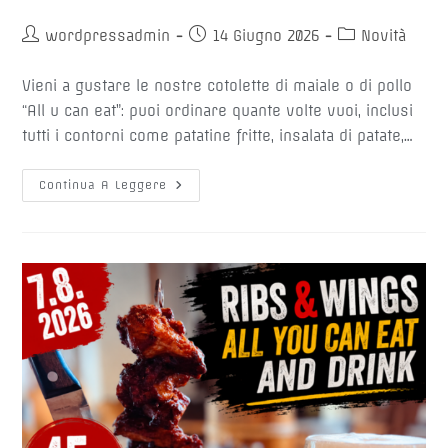
Autore
Articolo
Categoria
wordpressadmin
14 Giugno 2026
Novità
dell'articolo:
pubblicato:
dell'articolo:
Vieni a gustare le nostre cotolette di maiale o di pollo
“All u can eat”: puoi ordinare quante volte vuoi, inclusi
tutti i contorni come patatine fritte, insalata di patate,…
🥩
Continua A Leggere
SCHNITZEL
ALL
U
CAN
EAT
🥩
Ogni
Lunedì
Di
Agosto
Dalle
17:00
Alle
21:00
–
€
25,90.-