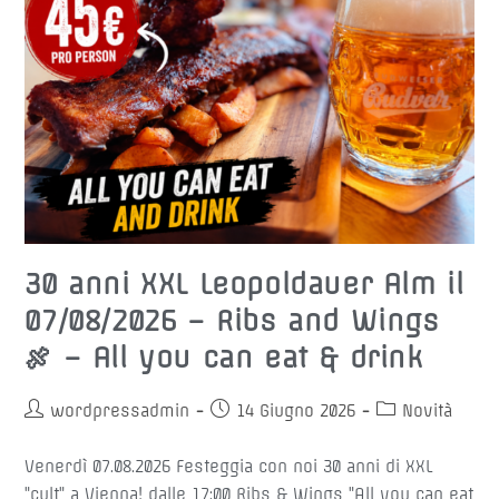
30 anni XXL Leopoldauer Alm il
07/08/2026 – Ribs and Wings
🍖 – All you can eat & drink
Autore
Articolo
Categoria
wordpressadmin
14 Giugno 2026
Novità
dell'articolo:
pubblicato:
dell'articolo:
Venerdì 07.08.2026 Festeggia con noi 30 anni di XXL
"cult" a Vienna! dalle 17:00 Ribs & Wings "All you can eat