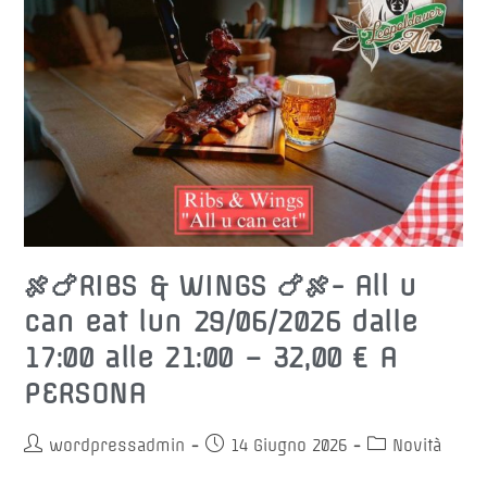
03/07/2026
Dalle
11:00
Alle
21:00
🍖🍗RIBS & WINGS 🍗🍖- All u
can eat lun 29/06/2026 dalle
17:00 alle 21:00 – 32,00 € A
PERSONA
Autore
Articolo
Categoria
wordpressadmin
14 Giugno 2026
Novità
dell'articolo:
pubblicato:
dell'articolo: