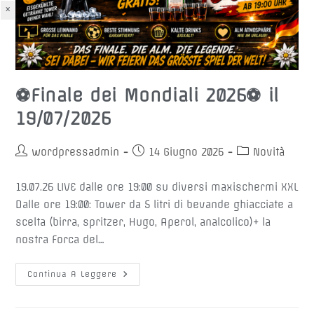
×
⚽️Finale dei Mondiali 2026⚽️ il
19/07/2026
Autore
Articolo
Categoria
wordpressadmin
14 Giugno 2026
Novità
dell'articolo:
pubblicato:
dell'articolo:
19.07.26 LIVE dalle ore 19:00 su diversi maxischermi XXL
Dalle ore 19:00: Tower da 5 litri di bevande ghiacciate a
scelta (birra, spritzer, Hugo, Aperol, analcolico)+ la
nostra Forca del…
⚽️
Continua A Leggere
Finale
Dei
Mondiali
2026