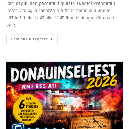
Cari ospiti, non perdetevi questo evento! Prendete i
vostri amici, le ragazze o tutta la famiglia e venite
all'Alm! Dalle 17:00 alle 21:00 Ribs & Wings “All u can
eat”:…
🍖
Continua A Leggere
🍗
RIBS
&
WINGS
🍗
🍖-
All
U
Can
Eat
Lun
29/06/2026
Dalle
17:00
Alle
21:00
–
32,00
€
A
PERSONA