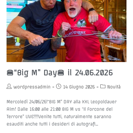
🍔“Big M” Day🍔 il 24.06.2026
Autore
Articolo
Categoria
wordpressadmin
14 Giugno 2026
Novità
dell'articolo:
pubblicato:
dell'articolo:
Mercoledì 24/06/26!“BIG M” DAY alla XXL Leopoldauer
Alm! Dalle 16:00 alle 21:00 BIG M vs “Il Forcone del
Terrore” LIVE!!!!Venite tutti, naturalmente saranno
esauditi anche tutti i desideri di autografi…