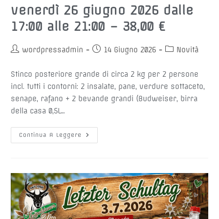
venerdì 26 giugno 2026 dalle
17:00 alle 21:00 – 38,00 €
Autore
Articolo
Categoria
wordpressadmin
14 Giugno 2026
Novità
dell'articolo:
pubblicato:
dell'articolo:
Stinco posteriore grande di circa 2 kg per 2 persone
incl. tutti i contorni: 2 insalate, pane, verdure sottaceto,
senape, rafano + 2 bevande grandi (Budweiser, birra
della casa 0,5L…
🐷
Continua A Leggere
SAGRA
DELLO
STINCO
🐷
Venerdì
26
Giugno
2026
Dalle
17:00
Alle
21:00