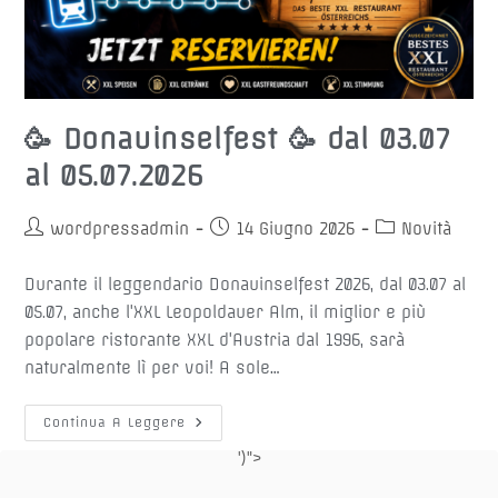
🥳 Donauinselfest 🥳 dal 03.07
al 05.07.2026
Autore
Articolo
Categoria
wordpressadmin
14 Giugno 2026
Novità
dell'articolo:
pubblicato:
dell'articolo:
Durante il leggendario Donauinselfest 2026, dal 03.07 al
05.07, anche l'XXL Leopoldauer Alm, il miglior e più
popolare ristorante XXL d'Austria dal 1996, sarà
naturalmente lì per voi! A sole…
🥳
Continua A Leggere
Donauinselfest
🥳
')">
Dal
03.07