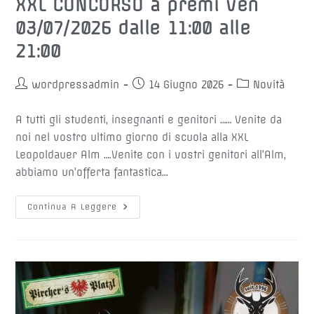
XXL CONCORSO a premi ven
03/07/2026 dalle 11:00 alle
21:00
Autore
Articolo
Categoria
wordpressadmin
14 Giugno 2026
Novità
dell'articolo:
pubblicato:
dell'articolo:
A tutti gli studenti, insegnanti e genitori …… Venite da
noi nel vostro ultimo giorno di scuola alla XXL
Leopoldauer Alm ….Venite con i vostri genitori all'Alm,
abbiamo un'offerta fantastica…
📚
Continua A Leggere
ULTIMO
GIORNO
DI
SCUOLA
📚
XXL
CONCORSO
A
Premi
Ven