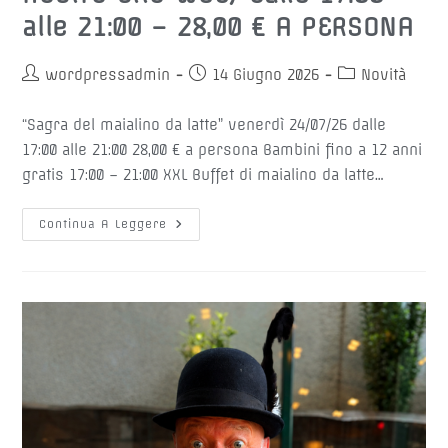
alle 21:00 – 28,00 € A PERSONA
Autore
Articolo
Categoria
wordpressadmin
14 Giugno 2026
Novità
dell'articolo:
pubblicato:
dell'articolo:
“Sagra del maialino da latte” venerdì 24/07/26 dalle
17:00 alle 21:00 28,00 € a persona Bambini fino a 12 anni
gratis 17:00 – 21:00 XXL Buffet di maialino da latte…
🐷
Continua A Leggere
SAGRA
DEL
MAIALINO
DA
LATTE
🐷
BUFFET
“ALL
YOU
CAN
EAT”
Ven
24/07/2026
(solo
Con