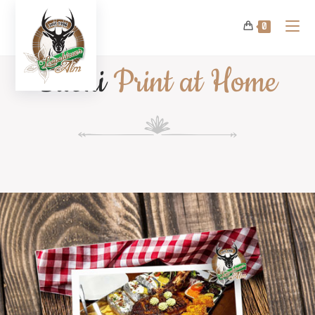
0
Buoni
Print at Home