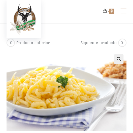
Ir
al
0
contenido
Producto anterior
Siguiente producto
🔍