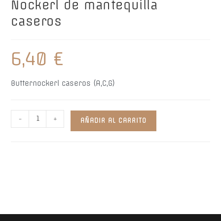
Nockerl de mantequilla
caseros
6,40
€
Butternockerl caseros (A,C,G)
Nockerl
-
+
AÑADIR AL CARRITO
de
mantequilla
caseros
cantidad