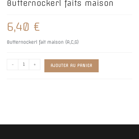
Butternockerl faits maison
6,40
€
Butternockerl fait maison (A,C,G)
quantité
-
+
AJOUTER AU PANIER
de
Butternockerl
faits
maison