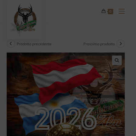
Salta
al
0
contenuto
Prodotto precedente
Prossimo prodotto
🔍