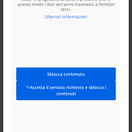
DISPONIBILI!
questo modo i dati verranno trasmessi a fornitori
terzi.
Ti preghiamo di
prenotare un tavolo
e di indicare
Ulteriori informazioni
“Austria – Argentina” nel campo “informazioni
aggiuntive” al momento della prenotazione.
A causa della grande richiesta, è possibile prenotare
tavoli solo a partire da 4 persone.
Scegli un'opzione
CIBO
Sblocca contenuto
">Accetta il servizio richiesto e sblocca i
contenuti
Mondiali
-
+
AGGIUNGI AL CARRELLO
2026
Austria
-
Argentina