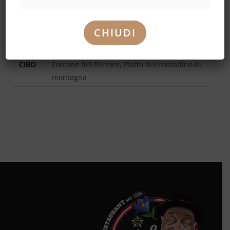
quantità
INFORMAZIONI AGGIUNTIVE
CHIUDI
Informazioni aggiuntive
CIBO
Forcone del Terrore, Piatto del contadino di
montagna