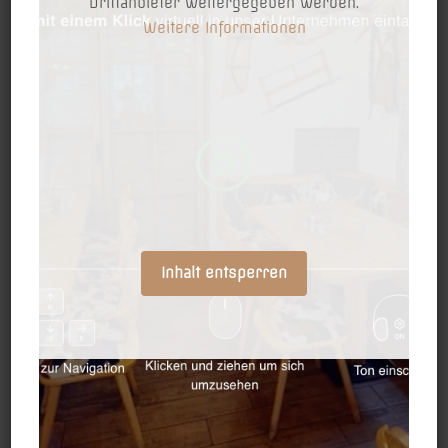
Jetzt
Anfrage stellen
Drittanbieter weitergegeben werden.
Weitere Informationen
Name
*
E-Mail-Adresse
*
Inhalt entsperren
Telefonnummer
*