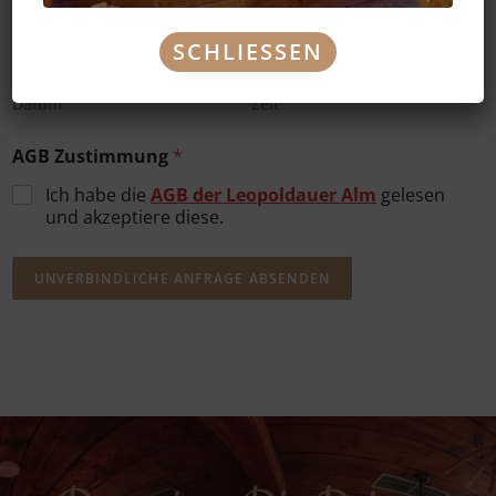
Datum / Zeit
*
SCHLIESSEN
Datum
Zeit
AGB Zustimmung
*
Ich habe die
AGB der Leopoldauer Alm
gelesen
und akzeptiere diese.
UNVERBINDLICHE ANFRAGE ABSENDEN