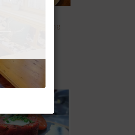
V3
uchcremesuppe
tmantel (A,G)
€ 6,00