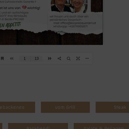
ebackenes
vom Grill
Steak
Backhendl
Salate & Beilagen