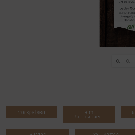
Vorspeisen
Alm
G
Schmankerl
Burger
XXL Platten