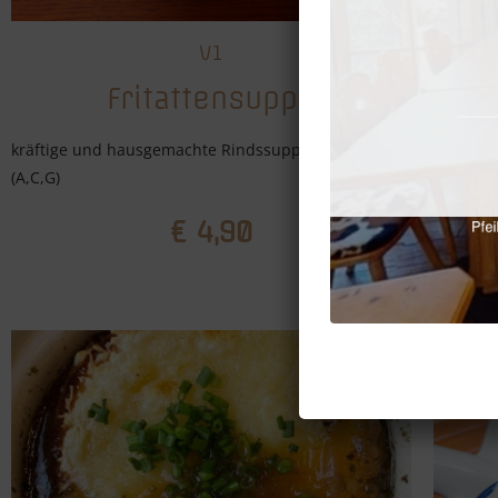
V1
Fritattensuppe
kräftige und hausgemachte Rindssuppe mit Fritatten
kräftig
(A,C,G)
Leberknö
€ 4,90