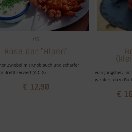
V5
Rose der "Alpen"
B
(kle
ner Zwiebel mit Knoblauch und scharfer
m Brettl serviert (A,C,G)
vom Jungstier, mit
garniert, dazu Butt
€ 12,90
€ 16