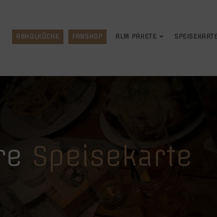
ABHOLKÜCHE
FANSHOP
ALM PAKETE
SPEISEKART
re
Speisekarte