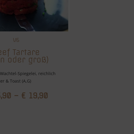
V6
eef Tartare
in oder groß)
 Wachtel-Spiegelei, reichlich
er & Toast (A,G)
,90 – € 19,90