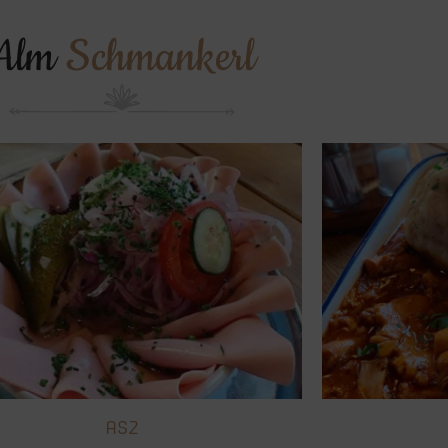
Alm
Schmankerl
AS2