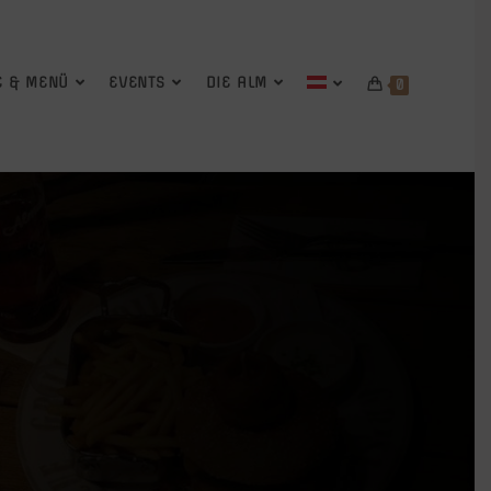
E & MENÜ
EVENTS
DIE ALM
0