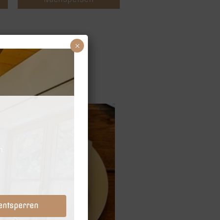
×
 entsperren