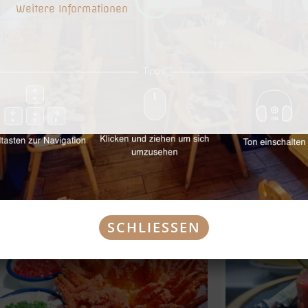
Weitere Informationen
V2
Leberknödelsuppe
Knobla
e und hausgemachte Rindssuppe mit
im knusprigen Bro
del (A,C,G)
€ 5,20
SCHLIESSEN