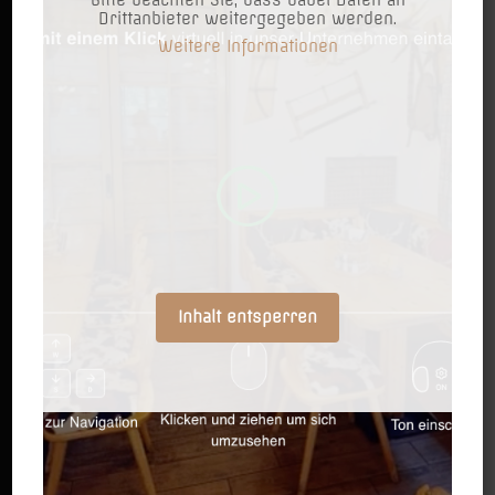
Bitte beachten Sie, dass dabei Daten an
Drittanbieter weitergegeben werden.
Weitere Informationen
Das XXL Restaurant in Wien bietet:
- Gratis Parken vis-à-vis am KIKA Parkplatz NUR
OBEN auf den gekennzeichneten ALM Parkplätzen
oder hinter der Alm am „Seyringer Spitz“!
- Hunde Trinkbar
- Gratis WLAN
Inhalt entsperren
Unsere
Bezahlmöglichkeiten
: