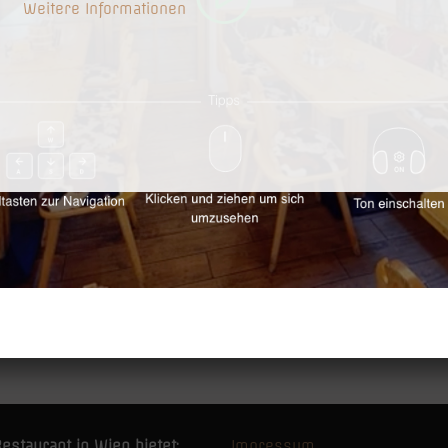
Weitere Informationen
rem Besuch beehrt haben! Es ist uns eine große Freude, euch
erwöhnen.
i uns zu einem Unvergesslichen zu machen. Daher würden wir
n. Euer Feedback ist der Schlüssel, mit dem wir uns weiter
 wie wir euren Besuch noch schöner gestalten können. Lasst 
t!
estaurant in Wien bietet:
Impressum