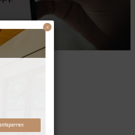
×
 entsperren