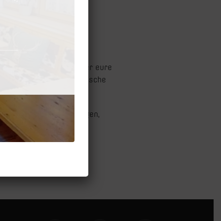
 in unserem Restaurant
 uns außerordentlich über eure
 verbessern und eure Wünsche
uns gemeinsam dafür sorgen,