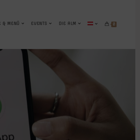
E & MENÜ
EVENTS
DIE ALM
0