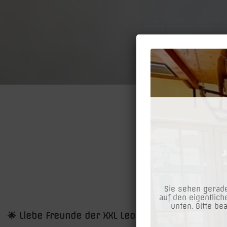
Leopold
Sie sehen gerade
auf den eigentlich
unten. Bitte be
🌟 Liebe Freunde der XXL Leopoldauer! 🌟