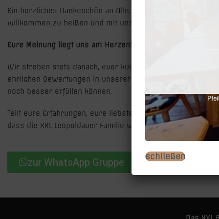
Ein herzliches Dankeschön an Alle, die uns bereits mit ih
willkommen zu heißen und mit unseren Spezialitäten zu v
Eure Meinung liegt uns am Herzen!
💖
Wir streben stets danach, euer kulinarisches Erlebnis be
ehrlichen Bewertungen in unserer
WhatsApp Gruppe
freue
noch besser erfüllen können.
Teilt eure Erfahrungen, eure liebsten Gerichte oder auch,
dass die XXL Leopoldauer Familie weiter wächst und gedeih
schließen
zur WhatsApp Gruppe
Das XXL R