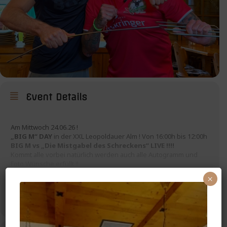
Event Details
Am Mittwoch 24.06.26 !
„BIG M“ DAY
in der XXL Leopoldauer Alm ! Von 16:00h bis 12:00h
BIG M vs „Die Mistgabel des Schreckens“ LIVE !!!!
Kommt alle vorbei natürlich werden auch alle Autogramm und
Foto Wünsche erfüllt !!
×
Inkl. „Big M“ MENÜ – BIG M Burger
mit Pommes
MEHR
Zwiebelringen und Saucen + Großes Getränk 0,5L deiner Wahl
(Bier, Spritzer, Alkoholfrei) nur 19,90€ 🍔🍔🍔🍔🍔‼️