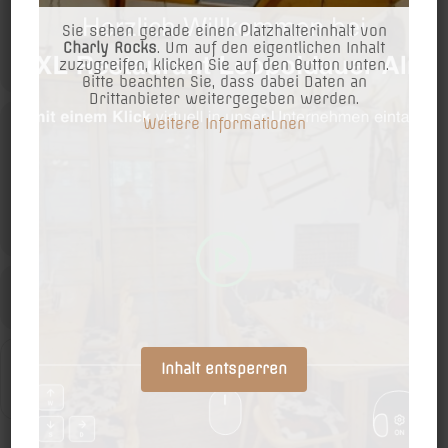
Uhrzeit
ÖSTERREICH GEGEN DEUTSCHLAND
Sie sehen gerade einen Platzhalterinhalt von
wird er die „Mistgabel des Schreckens“ bezwingen oder gewinnt
Charly Rocks
. Um auf den eigentlichen Inhalt
24. Juni 2026
16:00
-
20:00
(GMT+02:00)
neuerlich der XXL Wirt !?!
zuzugreifen, klicken Sie auf den Button unten.
Bitte beachten Sie, dass dabei Daten an
Drittanbieter weitergegeben werden.
Außerdem XXL Gewinnspiel: Unter allen die am BIG M DAY in die
Weitere Informationen
Location
Alm kommen verlosen wir 5x einen 50€ Gutschein der Alm !
XXL Restaurant Leopoldauer Alm
Wagramerstraße 205
JETZT RESERVIEREN!
ANDERE EVENTS
KALENDER
GOOGLEKALENDER
Get
Inhalt entsperren
Address - BIG "M" DAY [XZY7tfj9q]
Destination Address - BIG "M" DAY
Directions