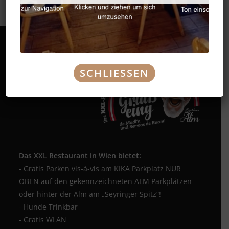
SCHLIESSEN
Das XXL Restaurant in Wien bietet:
- Gratis Parken vis-à-vis am KIKA Parkplatz NUR
OBEN auf den gekennzeichneten ALM Parkplätzen
oder hinter der Alm am „Seyringer Spitz“!
- Hunde Trinkbar
- Gratis WLAN