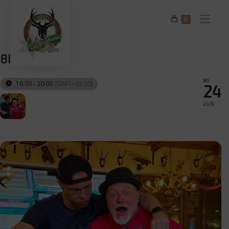
Zum
Inhalt
0
springen
BIG "M" DAY
MI
16:00 - 20:00
(GMT+02:00)
24
JUN