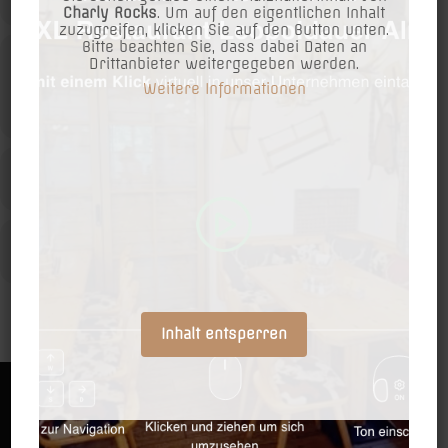
Charly Rocks
. Um auf den eigentlichen Inhalt
zuzugreifen, klicken Sie auf den Button unten.
Nur 38,00€ gegen Vorbestellung !
Bitte beachten Sie, dass dabei Daten an
Uhrzeit
Drittanbieter weitergegeben werden.
Weitere Informationen
Natürlich gibt es auch alles von unserer Karte für alle die keine
9. Jänner 2026
17:00
-
21:00
(GMT+01:00)
Stelze möchten!
>>>JETZT VORBESTELLEN<<<
LEARN MORE
KALENDER
GOOGLEKALENDER
Inhalt entsperren