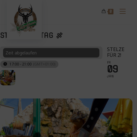
Zum
Inhalt
0
springen
STELZENKIRTAG 🍖
STELZE
Zeit abgelaufen
FÜR 2!
FR
17:00 - 21:00
(GMT+01:00)
09
JAN