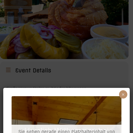
Event Details
Große Hintere Stelze ca. 2 Kg für 2 Personen
inkl. alle Beilagen 2 Salate, Brot, Saures Gemüse, Senf, Kren
×
2 große Getränke (Budweiser, Hausbier 0,5L oder 0,5L Cola oder
Soda Himbeere/Zitrone usw.)
Auch zum Mitnehmen mit 0,5L Cola Dose oder Budweiser Dose
0,5L
MEHR
Sie sehen gerade einen Platzhalterinhalt von