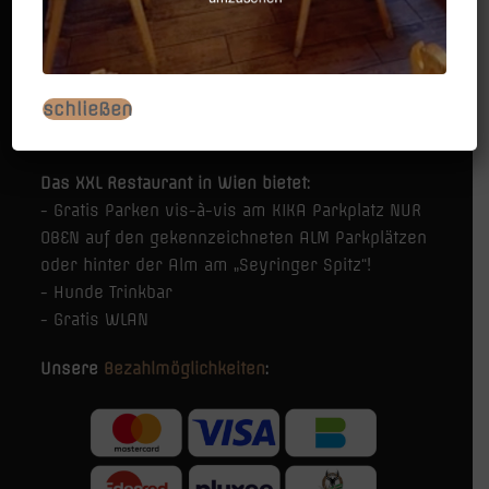
schließen
Das XXL Restaurant in Wien bietet:
- Gratis Parken vis-à-vis am KIKA Parkplatz NUR
OBEN auf den gekennzeichneten ALM Parkplätzen
oder hinter der Alm am „Seyringer Spitz“!
- Hunde Trinkbar
- Gratis WLAN
Unsere
Bezahlmöglichkeiten
: