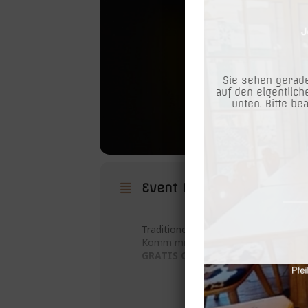
Sie sehen gerade
auf den eigentlich
unten. Bitte be
Event Details
Traditionell – OSTERN auf der ALM !
Komm mit deiner Familie auf die Alm 
GRATIS Oster Nesterl
für jedes K
Unter allen Kindern die am 05.04.26