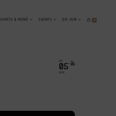
EKARTE & MENÜ
EVENTS
DIE ALM
0
SO
MO
05
06
APR