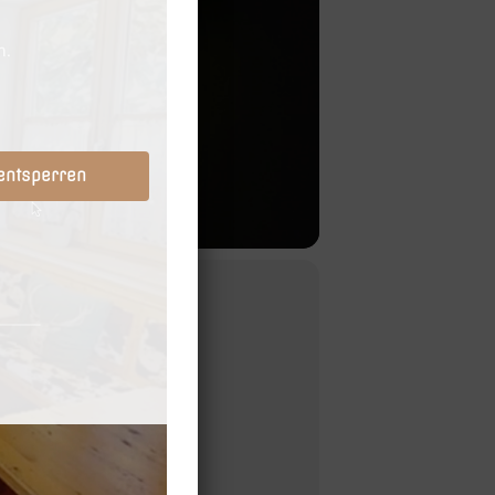
 entsperren
ROSOFT XBOX ONE S KONSOLE