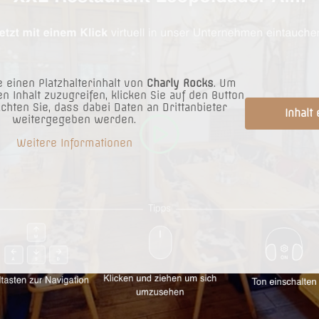
 einen Platzhalterinhalt von
Charly Rocks
. Um
en Inhalt zuzugreifen, klicken Sie auf den Button
achten Sie, dass dabei Daten an Drittanbieter
Inhalt
weitergegeben werden.
Weitere Informationen
!
ind ausserdem XXL GEWINNSPIEL !!
 oder am 06.04.26. zu uns kommen verlosen wir eine Nagelneue –
MIC