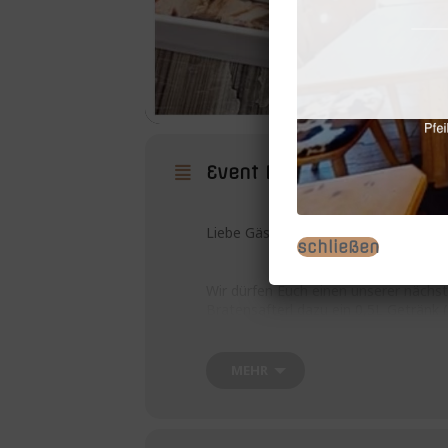
Event Details
Liebe Gäste unser gestriger Muschelki
schließen
Wir dürfen Euch einen unserer nächs
Bratensafterl dazu ein 0,5L Getränk (
Donnerstag 25.05.23 ab 17:00h bis 2
MEHR
Nur 22,00€ pro Person ! Wir freuen u