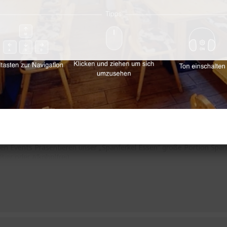
rtag war ein Riesen Erfolg danke an die vielen Gäste die da waren ! 
ten Events Präsentieren unser „Spanferkel Essen“ große Portion Span
Bier oder Alkoholfrei)
1:00h
ns auf zahlreiche Reservierungen 01 25 98 38