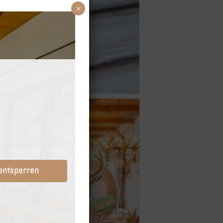
×
 entsperren