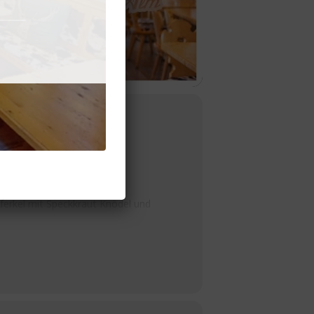
❤️??
ferkel mit Speckkraut Knödel und