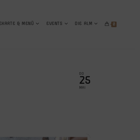
EKARTE & MENÜ
EVENTS
DIE ALM
0
DO
25
MAI