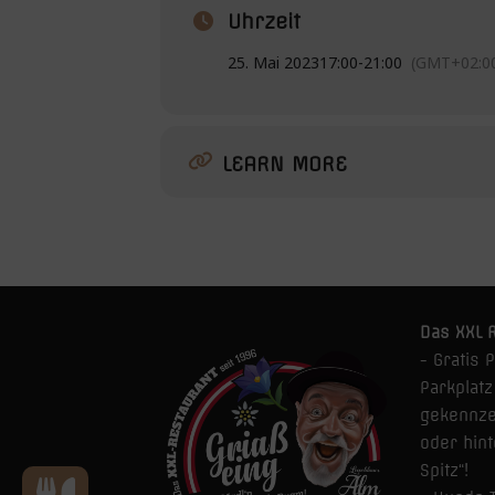
Uhrzeit
25. Mai 2023
17:00
-
21:00
(GMT+02:0
LEARN MORE
Das XXL R
- Gratis 
Parkplat
gekennze
oder hin
Spitz“!