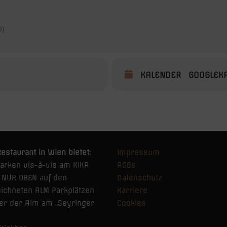
0)
KALENDER
GOOGLEK
estaurant in Wien bietet:
Impressum
Parken vis-à-vis am KIKA
AGBs
z NUR OBEN auf den
Datenschutz
ichneten ALM Parkplätzen
Karriere
ter der Alm am „Seyringer
Cookies