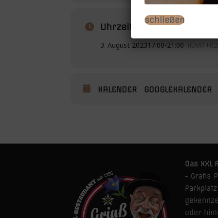
schließen
Uhrzeit
3. August 2023
17:00
-
21:00
(GMT+02:
KALENDER
GOOGLEKALENDER
Das XXL R
- Gratis 
Parkplat
gekennze
oder hin