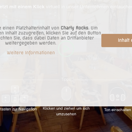
 einen Platzhalterinhalt von
Charly Rocks
. Um
en Inhalt zuzugreifen, klicken Sie auf den Button
achten Sie, dass dabei Daten an Drittanbieter
Inhalt
weitergegeben werden.
Weitere Informationen
t „all u can eat“ NUR 28,00 € Pro Person !!!
lknödel, Beilagen Knödel Kraut, Wedges, Saucen Jour Gebäck
kenröster und Powidltascherl in Butterbröseln