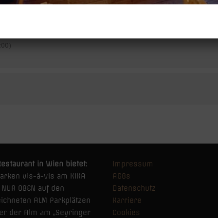
00)
estaurant in Wien bietet:
Impressum
Parken vis-à-vis am KIKA
AGBs
z NUR OBEN auf den
Datenschutz
ichneten ALM Parkplätzen
Karriere
ter der Alm am „Seyringer
Cookies