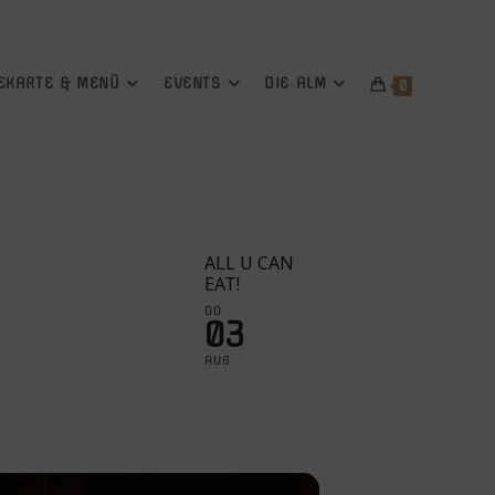
EKARTE & MENÜ
EVENTS
DIE ALM
0
ALL U CAN
EAT!
DO
03
AUG