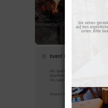
Sie sehen gerade
auf den eigentlich
unten. Bitte be
Event Details
XXL Spanferkel und Schweinder´l Buffe
Spanferkel-Schnitzel-Ripperl-Gramme
XXL Salat Buffet
Dessert Kaiserschmarren mit Zwetsch