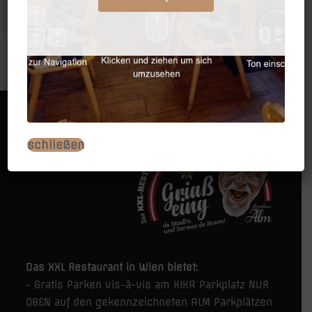
KALENDER
GOOGLEKALENDER
Außerdem verlosen wir unter allen die einen netten Kommentar
hinterlassen 5 Schnitzelplatten für 2/3 Personen bei uns in der
Oim + 30€ Getränke Gutschein ‼️‼️‼️❤️????
EUER XXL WIRT
schließen
Das XXL Restaurant in Wien bietet:
- Gratis Parken vis-à-vis am KIKA Parkplatz NUR
OBEN auf den gekennzeichneten ALM Parkplätzen