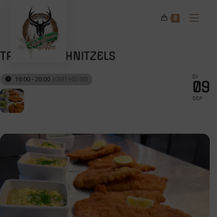
Zum
Inhalt
0
springen
TAG DES SCHNITZELS
DI
16:00 - 20:00
(GMT+02:00)
09
SEP