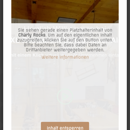
Event Details
AM 09.September Ehren wir unser „WIENER SCHNITZEL“ ❤️
Sie sehen gerade einen Platzhalterinhalt von
Charly Rocks
. Um auf den eigentlichen Inhalt
09.09.25 Tag des Wiener Schnitzels ‼️
zuzugreifen, klicken Sie auf den Button unten.
Bitte beachten Sie, dass dabei Daten an
Drittanbieter weitergegeben werden.
Darum haben wir uns für Euch folgendes Angebot überlegt:
Weitere Informationen
MEHR
Von 15:00h bis 20:00h „Karree Schnitzel mit Pommes oder
Erdäpfelsalat“ 16,90€ 1 + 1 GRATIS !!
(So lange der Vorrat reicht, wir bestellen Unmengen und
Uhrzeit
bedanken uns jetzt schon bei unserem langjährigen Partner
METRO für die freundliche Unterstützung ??❤️)
9. September 2025
16:00
-
20:00
(GMT+02:00)
Ein Schnitzel zahlen und eine Portion GRATIS dazu !
Nur im LOKAL !
LEARN MORE
Reservierungen ab 2 Personen !
Angebot nur Gültig für jeweils 2 Personen ! Gilt nicht für
Abholküche !
Inhalt entsperren