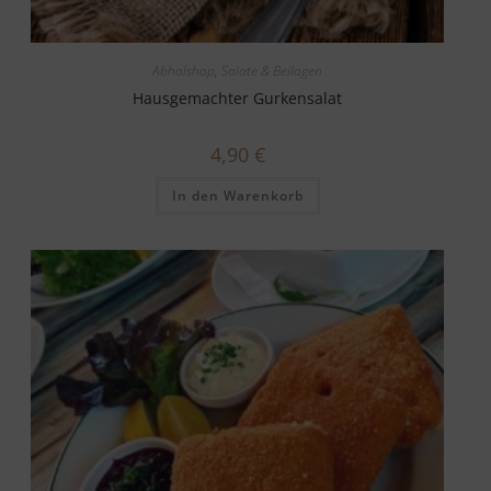
Abholshop
,
Salate & Beilagen
Hausgemachter Gurkensalat
4,90
€
In den Warenkorb