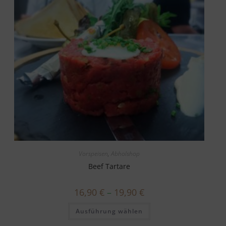
Vorspeisen
,
Abholshop
Beef Tartare
16,90
€
–
19,90
€
Dieses
Ausführung wählen
Produkt
weist