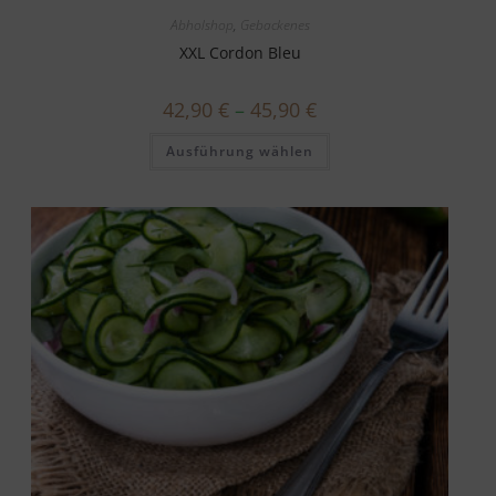
Abholshop
,
Gebackenes
XXL Cordon Bleu
42,90
€
–
45,90
€
Dieses
Ausführung wählen
Produkt
weist
mehrere
Varianten
auf.
Die
Optionen
können
auf
der
Produktseite
gewählt
werden