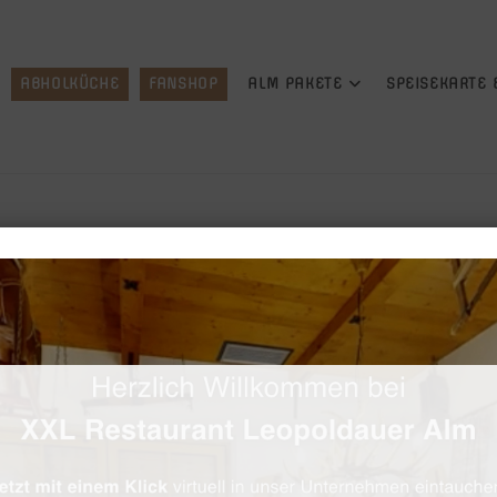
ABHOLKÜCHE
FANSHOP
ALM PAKETE
SPEISEKARTE
Beef Tartare
🔍
16,90
€
–
19,90
vom Jungstier, mit Wachtel-Spiegelei, reic
Option auswählen
PORTION