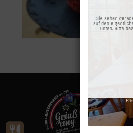
Sie sehen gerade
auf den eigentlich
unten. Bitte be
Das XXL R
- Gratis P
Parkplatz
gekennzei
oder hint
Spitz“!
- Hunde T