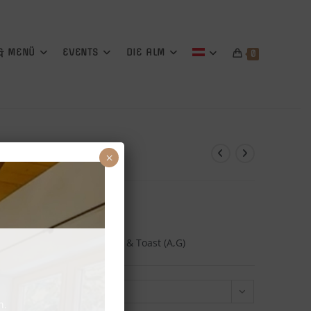
 & MENÜ
EVENTS
DIE ALM
0
×
€
hlich garniert, dazu Butter & Toast (A,G)