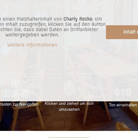
 einen Platzhalterinhalt von
Charly Rocks
. Um
en Inhalt zuzugreifen, klicken Sie auf den Button
Beef
-
+
achten Sie, dass dabei Daten an Drittanbieter
IN DEN WARENKORB
Inhalt
Tartare
weitergegeben werden.
Menge
Weitere Informationen
estaurant in Wien bietet:
Impressum
arken vis-à-vis am KIKA
AGBs
 NUR OBEN auf den
Datenschutz
chneten ALM Parkplätzen
Karriere
er der Alm am „Seyringer
Cookies
rinkbar