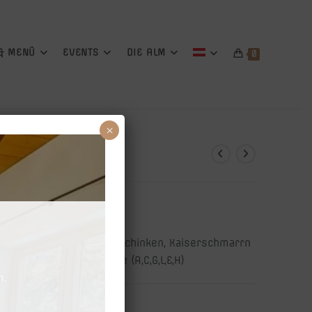
 & MENÜ
EVENTS
DIE ALM
0
×
5 Personen
ismarillenknödel, Palatschinken, Kaiserschmarrn
rtstag inkl. Sprühsterne (A,C,G,L,E,H)