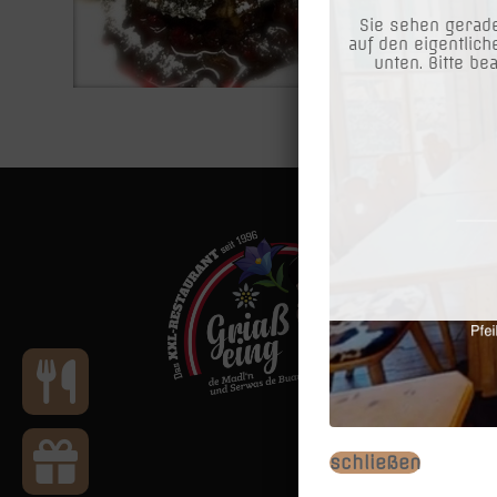
Sie sehen gerade
auf den eigentlich
unten. Bitte be
Das XXL R
- Gratis 
Parkplat
gekennze
oder hin
Spitz“!
- Hunde 
- Gratis
Unsere
B
schließen