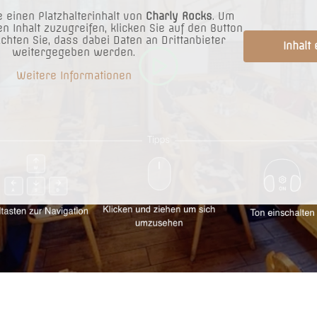
IN DEN WARENKORB
für
 einen Platzhalterinhalt von
Charly Rocks
. Um
en Inhalt zuzugreifen, klicken Sie auf den Button
4-
achten Sie, dass dabei Daten an Drittanbieter
Inhalt
5
weitergegeben werden.
Personen
Weitere Informationen
Menge
estaurant in Wien bietet:
Impressum
Parken vis-à-vis am KIKA
AGBs
z NUR OBEN auf den
Datenschutz
ichneten ALM Parkplätzen
Karriere
ter der Alm am „Seyringer
Cookies
Trinkbar
 WLAN
ezahlmöglichkeiten
: