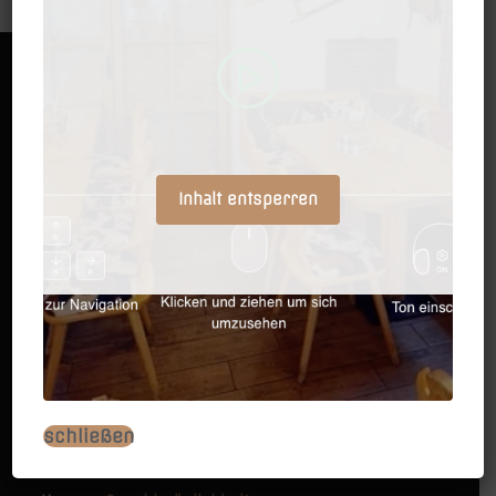
Inhalt entsperren
Das XXL Restaurant in Wien bietet:
- Gratis Parken vis-à-vis am KIKA Parkplatz NUR
OBEN auf den gekennzeichneten ALM Parkplätzen
oder hinter der Alm am „Seyringer Spitz“!
- Hunde Trinkbar
schließen
- Gratis WLAN