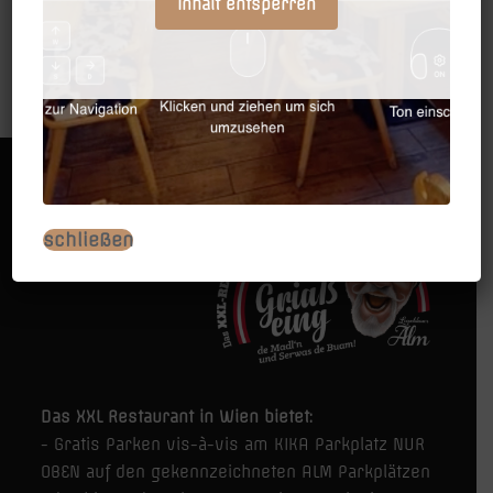
-
Inhalt entsperren
Lanyard
Menge
schließen
Das XXL Restaurant in Wien bietet:
- Gratis Parken vis-à-vis am KIKA Parkplatz NUR
OBEN auf den gekennzeichneten ALM Parkplätzen