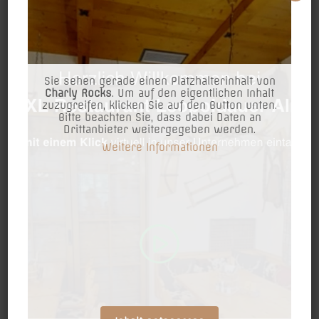
8,00
€
3 Motive zur Auswahl
Sie sehen gerade einen Platzhalterinhalt von
Charly Rocks
. Um auf den eigentlichen Inhalt
– Rot-weiß kariert mit Schriftzug Leopoldaueralm
zuzugreifen, klicken Sie auf den Button unten.
– Schwarz mit Schriftzug Leopoldaueralm
Bitte beachten Sie, dass dabei Daten an
Drittanbieter weitergegeben werden.
– Violett mit Alm Logo
Weitere Informationen
Option auswählen
MOTIV
Leopoldauer
-
+
IN DEN WARENKORB
Alm
Schlüsselanhänger